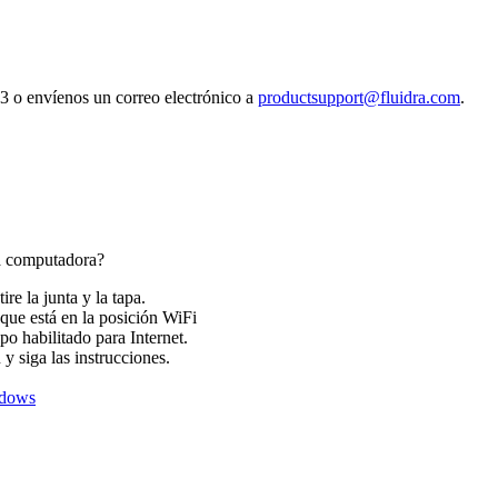
33 o envíenos un correo electrónico a
productsupport@fluidra.com
.
na computadora?
ire la junta y la tapa.
 que está en la posición WiFi
 habilitado para Internet.
y siga las instrucciones.
ndows