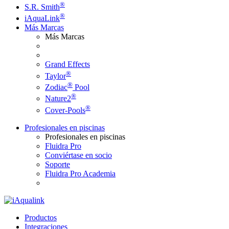
®
S.R. Smith
®
iAquaLink
Más Marcas
Más Marcas
Grand Effects
®
Taylor
®
Zodiac
Pool
®
Nature2
®
Cover-Pools
Profesionales en piscinas
Profesionales en piscinas
Fluidra Pro
Conviértase en socio
Soporte
Fluidra Pro Academia
Productos
Integraciones