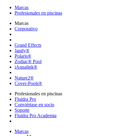
Marcas
Profesionales en piscinas
Marcas
Corporativo
Grand Effects
Jandy®
Polaris®
Zodiac® Pool
iAqualink®
Nature2®
Cover-Pools®
Profesionales en piscinas
Fluidra Pro
Conviértase en socio
Soporte
Fluidra Pro Academia
Marcas