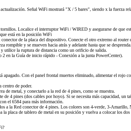
.
 actualización. Señal WiFi mostrará "X / 5 bares", siendo x la fuerza rel
os tornillos. Localice el interruptor WiFi / WIRED y asegurarse de que 
 que está en la posición WiFi
conector de la placa del dispositivo. Conecte el otro extremo al router 
 pieza rompible y se mueven hacia atrás y adelante hasta que se desprenda
y utilice la ruptura de distancia como un orificio de salida.
aso 2 en la Guía de inicio rápido - Conexión a la junta PowerCenter).
apagado. Con el panel frontal muertos eliminado, alimentar el rojo cone
ca centro de poder.
era de metal, y conectarlo a la red de 4 pines, como se muestra.
te de 4 pines (dos cables por hoyo). Si se necesita más capacidad, un ta
s con el 6584 para más información.
os a la Red conector de 4 pines. Los colores son 4-verde, 3-Amarillo, 
a la placa de tablero de metal en su posición y vuelva a colocar los dos
Fi?