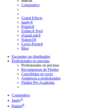
Marcas
Corporativo
Grand Effects
Jandy®
Polaris®
Zodiac® Pool
iAquaLink®
Nature2®
Cover-Pools®
Blog
Encuentre un distribuidor
Profesionales en piscinas
Profesionales en piscinas
Recompensas de Fluidra
Conviértase en socio
Asistencia a profesionales
Fluidra Pro Academia
Corporativo
®
Jandy
®
Polaris