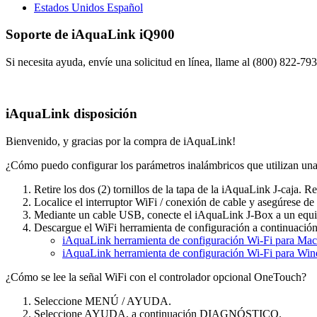
Estados Unidos Español
Soporte de iAquaLink iQ900
Si necesita ayuda, envíe una solicitud en línea, llame al (800) 822-79
iAquaLink disposición
Bienvenido, y gracias por la compra de iAquaLink!
¿Cómo puedo configurar los parámetros inalámbricos que utilizan u
Retire los dos (2) tornillos de la tapa de la iAquaLink J-caja. Ret
Localice el interruptor WiFi / conexión de cable y asegúrese de
Mediante un cable USB, conecte el iAquaLink J-Box a un equipo
Descargue el WiFi herramienta de configuración a continuación 
iAquaLink herramienta de configuración Wi-Fi para Mac
iAquaLink herramienta de configuración Wi-Fi para Wi
¿Cómo se lee la señal WiFi con el controlador opcional OneTouch?
Seleccione MENÚ / AYUDA.
Seleccione AYUDA, a continuación DIAGNÓSTICO.