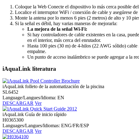
Coloque la Web Conecte el dispositivo lo más cerca posible del 
Localice el interruptor WiFi / conexión de cable y asegúrese de
Monte la antena por lo menos 6 pies (2 metros) de alto y 10 pies
Si la señal es débil, hay varias maneras de mejorarla:
La mejora de la señal Wi-Fi:
Si hay controladores de cable existentes en la casa, puede 
en el interior, más cerca del enrutador.
Hasta 100 pies (30 m) de 4-hilos (22 AWG sólido) cable s
empalme.
Un punto de acceso inalámbrico se puede agregar a la red 
iAquaLink literatura
iAquaLink folleto de la automatización de la piscina
SL6452
Language/Langues/Idioma: EN
DESCARGAR
Ver
iAquaLink Guía de inicio rápido
H0365300
Languages/Langues/Idiomas: ENG/FR/ESP
DESCARGAR
Ver