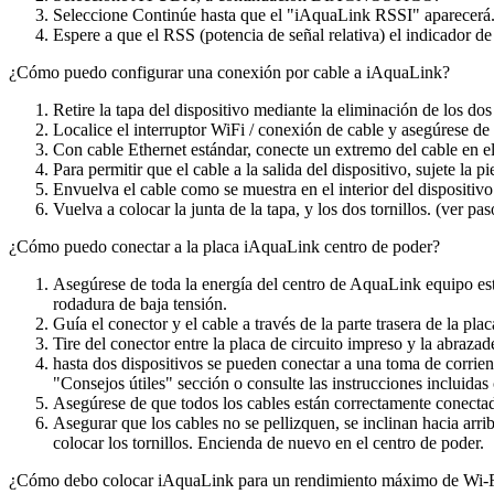
Seleccione Continúe hasta que el "iAquaLink RSSI" aparecerá
Espere a que el RSS (potencia de señal relativa) el indicador de
¿Cómo puedo configurar una conexión por cable a iAquaLink?
Retire la tapa del dispositivo mediante la eliminación de los d
Localice el interruptor WiFi / conexión de cable y asegúrese de
Con cable Ethernet estándar, conecte un extremo del cable en el 
Para permitir que el cable a la salida del dispositivo, sujete la
Envuelva el cable como se muestra en el interior del dispositivo 
Vuelva a colocar la junta de la tapa, y los dos tornillos. (ver p
¿Cómo puedo conectar a la placa iAquaLink centro de poder?
Asegúrese de toda la energía del centro de AquaLink equipo está 
rodadura de baja tensión.
Guía el conector y el cable a través de la parte trasera de la pla
Tire del conector entre la placa de circuito impreso y la abrazad
hasta dos dispositivos se pueden conectar a una toma de corrien
"Consejos útiles" sección o consulte las instrucciones incluida
Asegúrese de que todos los cables están correctamente conectad
Asegurar que los cables no se pellizquen, se inclinan hacia arrib
colocar los tornillos. Encienda de nuevo en el centro de poder.
¿Cómo debo colocar iAquaLink para un rendimiento máximo de Wi-