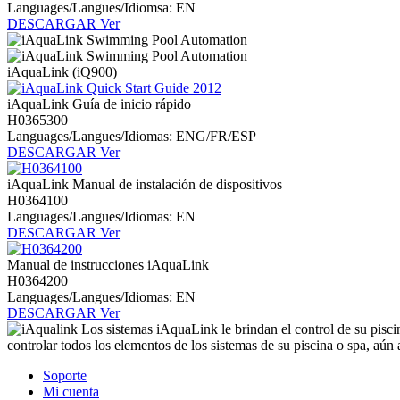
Languages/Langues/Idiomsa: EN
DESCARGAR
Ver
iAquaLink (iQ900)
iAquaLink Guía de inicio rápido
H0365300
Languages/Langues/Idiomas: ENG/FR/ESP
DESCARGAR
Ver
iAquaLink Manual de instalación de dispositivos
H0364100
Languages/Langues/Idiomas: EN
DESCARGAR
Ver
Manual de instrucciones iAquaLink
H0364200
Languages/Langues/Idiomas: EN
DESCARGAR
Ver
Los sistemas iAquaLink le brindan el control de su piscin
controlar todos los elementos de los sistemas de su piscina o spa, aún a
Soporte
Mi cuenta