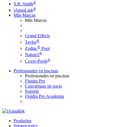
®
S.R. Smith
®
iAquaLink
Más Marcas
Más Marcas
Grand Effects
®
Taylor
®
Zodiac
Pool
®
Nature2
®
Cover-Pools
Profesionales en piscinas
Profesionales en piscinas
Fluidra Pro
Conviértase en socio
Soporte
Fluidra Pro Academia
Productos
Integraciones