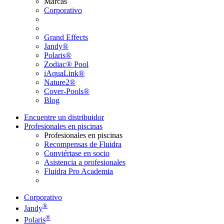
Marcas
Corporativo
Grand Effects
Jandy®
Polaris®
Zodiac® Pool
iAquaLink®
Nature2®
Cover-Pools®
Blog
Encuentre un distribuidor
Profesionales en piscinas
Profesionales en piscinas
Recompensas de Fluidra
Conviértase en socio
Asistencia a profesionales
Fluidra Pro Academia
Corporativo
®
Jandy
®
Polaris