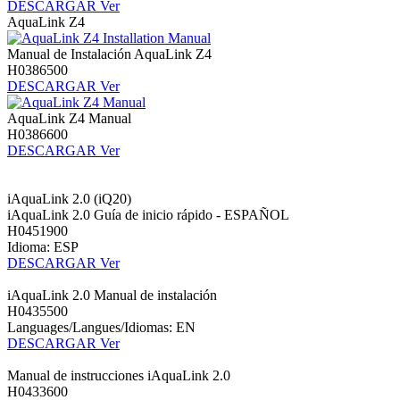
DESCARGAR
Ver
AquaLink Z4
Manual de Instalación AquaLink Z4
H0386500
DESCARGAR
Ver
AquaLink Z4 Manual
H0386600
DESCARGAR
Ver
iAquaLink 2.0 (iQ20)
iAquaLink 2.0 Guía de inicio rápido - ESPAÑOL
H0451900
Idioma: ESP
DESCARGAR
Ver
iAquaLink 2.0 Manual de instalación
H0435500
Languages/Langues/Idiomas: EN
DESCARGAR
Ver
Manual de instrucciones iAquaLink 2.0
H0433600