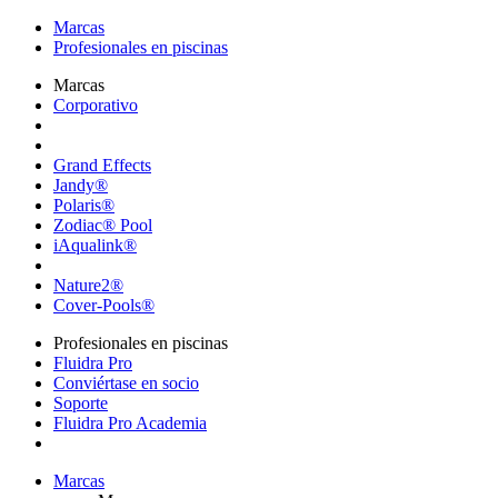
Marcas
Profesionales en piscinas
Marcas
Corporativo
Grand Effects
Jandy®
Polaris®
Zodiac® Pool
iAqualink®
Nature2®
Cover-Pools®
Profesionales en piscinas
Fluidra Pro
Conviértase en socio
Soporte
Fluidra Pro Academia
Marcas