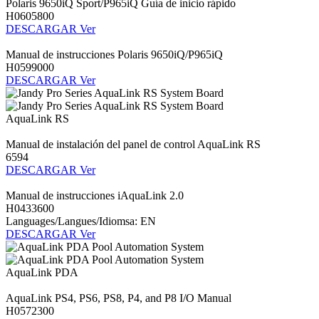
Polaris 9650iQ Sport/P965iQ Guía de inicio rápido
H0605800
DESCARGAR
Ver
Manual de instrucciones Polaris 9650iQ/P965iQ
H0599000
DESCARGAR
Ver
AquaLink RS
Manual de instalación del panel de control AquaLink RS
6594
DESCARGAR
Ver
Manual de instrucciones iAquaLink 2.0
H0433600
Languages/Langues/Idiomsa: EN
DESCARGAR
Ver
AquaLink PDA
AquaLink PS4, PS6, PS8, P4, and P8 I/O Manual
H0572300